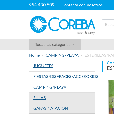
954 430 509
Contacta con nosotros
Todas las categorías
Home
CAMPING/PLAYA
ESTERILLAS/P
CA
JUGUETES
ES
FIESTAS/DISFRACES/ACCESORIOS
CAMPING/PLAYA
SILLAS
GAFAS NATACION