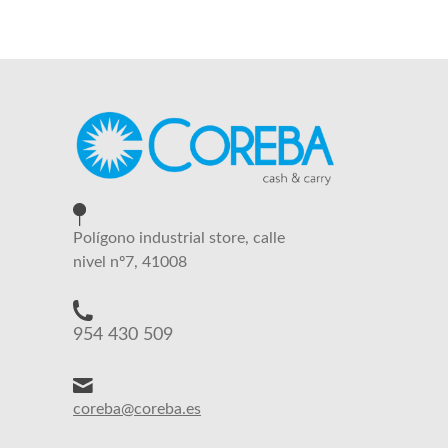
Polígono industrial store, calle
nivel nº7, 41008
954 430 509
coreba@coreba.es