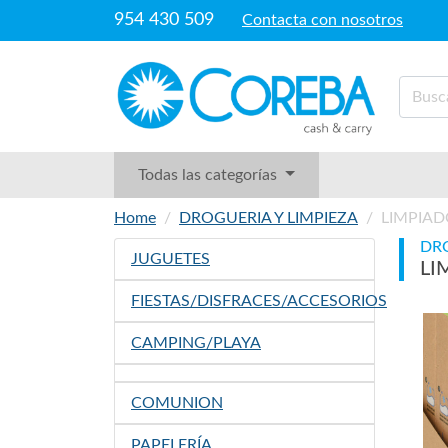
954 430 509
Contacta con nosotros
Todas las categorías
Home
DROGUERIA Y LIMPIEZA
LIMPIAD
DRO
JUGUETES
LI
FIESTAS/DISFRACES/ACCESORIOS
CAMPING/PLAYA
COMUNION
PAPELERÍA