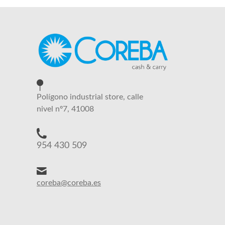
Polígono industrial store, calle
nivel nº7, 41008
954 430 509
coreba@coreba.es