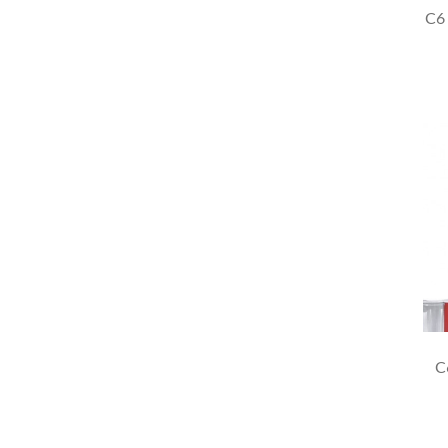
C6 
C