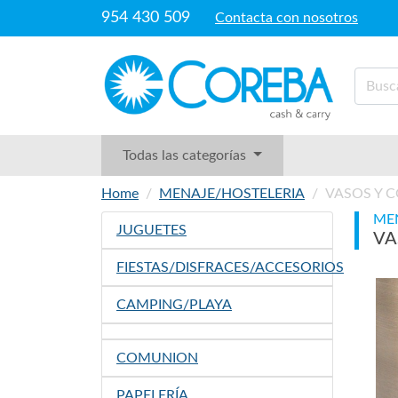
954 430 509
Contacta con nosotros
Todas las categorías
Home
MENAJE/HOSTELERIA
VASOS Y 
ME
JUGUETES
VA
FIESTAS/DISFRACES/ACCESORIOS
CAMPING/PLAYA
COMUNION
PAPELERÍA